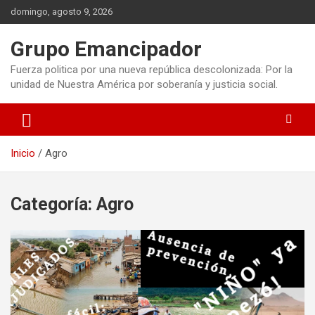
Saltar
domingo, agosto 9, 2026
al
contenido
Grupo Emancipador
Fuerza politica por una nueva república descolonizada: Por la
unidad de Nuestra América por soberanía y justicia social.
Inicio
Agro
Categoría:
Agro