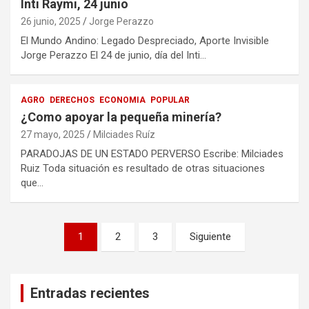
Inti Raymi, 24 junio
26 junio, 2025
Jorge Perazzo
El Mundo Andino: Legado Despreciado, Aporte Invisible
Jorge Perazzo El 24 de junio, día del Inti…
AGRO
DERECHOS
ECONOMIA
POPULAR
¿Como apoyar la pequeña minería?
27 mayo, 2025
Milciades Ruíz
PARADOJAS DE UN ESTADO PERVERSO Escribe: Milciades
Ruiz Toda situación es resultado de otras situaciones
que…
Paginación
1
2
3
Siguiente
de
entradas
Entradas recientes