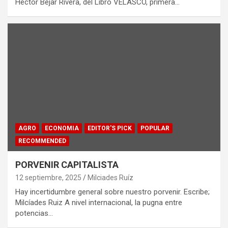
Héctor Béjar Rivera, del Libro VELASCO, primera…
AGRO
ECONOMIA
EDITOR'S PICK
POPULAR
RECOMMENDED
PORVENIR CAPITALISTA
12 septiembre, 2025
Milciades Ruíz
Hay incertidumbre general sobre nuestro porvenir. Escribe;
Milcíades Ruiz A nivel internacional, la pugna entre
potencias…