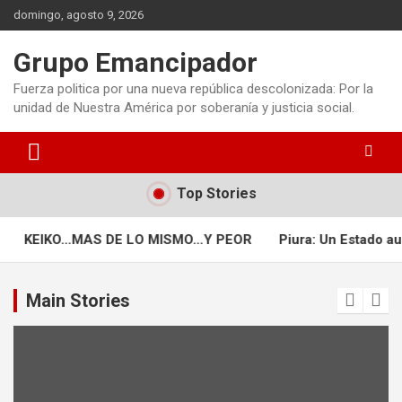
Saltar
domingo, agosto 9, 2026
al
contenido
Grupo Emancipador
Fuerza politica por una nueva república descolonizada: Por la
unidad de Nuestra América por soberanía y justicia social.
Top Stories
AS DE LO MISMO…Y PEOR
Piura: Un Estado ausente
PAN
Main Stories