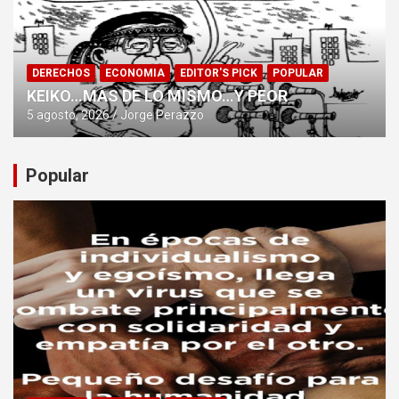
DERECHOS
ECONOMIA
EDITOR'S PICK
POPULAR
KEIKO…MAS DE LO MISMO…Y PEOR
5 agosto, 2026
Jorge Perazzo
Popular