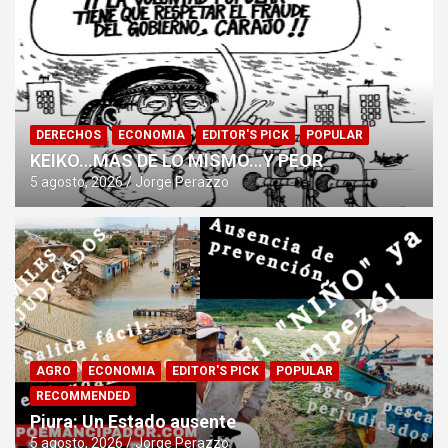
DERECHOS
ECONOMIA
EDITOR'S PICK
POPULAR
KEIKO…MAS DE LO MISMO…Y PEOR
5 agosto, 2026
Jorge Perazzo
AGRO
ECONOMIA
EDITOR'S PICK
POPULAR
RECOMMENDED
Piura: Un Estado ausente
5 agosto, 2026
Jorge Perazzo