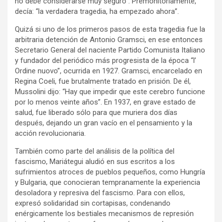
no debe considerarse muy seguro”. Premonitoriamente,
decía: “la verdadera tragedia, ha empezado ahora”.
Quizá si uno de los primeros pasos de esta tragedia fue la
arbitraria detención de Antonio Gramsci, en ese entonces
Secretario General del naciente Partido Comunista Italiano
y fundador del periódico más progresista de la época “l’
Ordine nuovo”, ocurrida en 1927. Gramsci, encarcelado en
Regina Coeli, fue brutalmente tratado en prisión. De él,
Mussolini dijo: “Hay que impedir que este cerebro funcione
por lo menos veinte años”. En 1937, en grave estado de
salud, fue liberado sólo para que muriera dos días
después, dejando un gran vacío en el pensamiento y la
acción revolucionaria.
También como parte del análisis de la política del
fascismo, Mariátegui aludió en sus escritos a los
sufrimientos atroces de pueblos pequeños, como Hungría
y Bulgaria, que conocieran tempranamente la experiencia
desoladora y represiva del fascismo. Para con ellos,
expresó solidaridad sin cortapisas, condenando
enérgicamente los bestiales mecanismos de represión