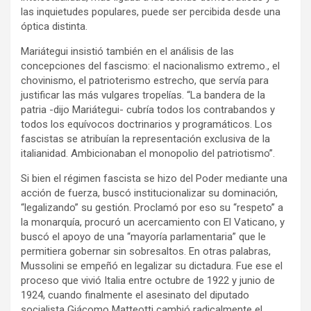
las inquietudes populares, puede ser percibida desde una
óptica distinta.
Mariátegui insistió también en el análisis de las
concepciones del fascismo: el nacionalismo extremo., el
chovinismo, el patrioterismo estrecho, que servía para
justificar las más vulgares tropelías. “La bandera de la
patria -dijo Mariátegui- cubría todos los contrabandos y
todos los equívocos doctrinarios y programáticos. Los
fascistas se atribuían la representación exclusiva de la
italianidad. Ambicionaban el monopolio del patriotismo”.
Si bien el régimen fascista se hizo del Poder mediante una
acción de fuerza, buscó institucionalizar su dominación,
“legalizando” su gestión. Proclamó por eso su “respeto” a
la monarquía, procuró un acercamiento con El Vaticano, y
buscó el apoyo de una “mayoría parlamentaria” que le
permitiera gobernar sin sobresaltos. En otras palabras,
Mussolini se empeñó en legalizar su dictadura. Fue ese el
proceso que vivió Italia entre octubre de 1922 y junio de
1924, cuando finalmente el asesinato del diputado
socialista Giácomo Matteotti cambió radicalmente el