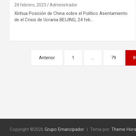
24 febrero, 2023
Administrador
Xinhua Posición de China sobre el Político Asentamiento
de el Crisis de Ucrania BEIJING, 24 feb…
Paginación
Anterior
1
…
79
8
de
entradas
Copyright ©2026
Grupo Emancipador
Tema por:
Theme Hor