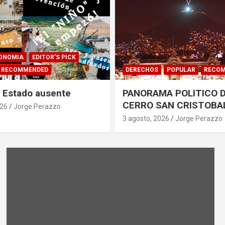
ONOMIA
EDITOR'S PICK
RECOMMENDED
DERECHOS
POPULAR
RECO
n Estado ausente
PANORAMA POLITICO D
CERRO SAN CRISTOBA
026
Jorge Perazzo
3 agosto, 2026
Jorge Perazzo