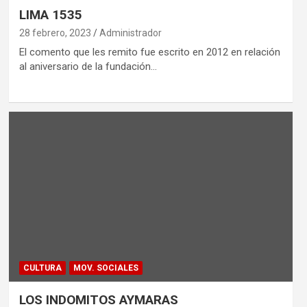
LIMA 1535
28 febrero, 2023
Administrador
El comento que les remito fue escrito en 2012 en relación
al aniversario de la fundación…
CULTURA
MOV. SOCIALES
LOS INDOMITOS AYMARAS