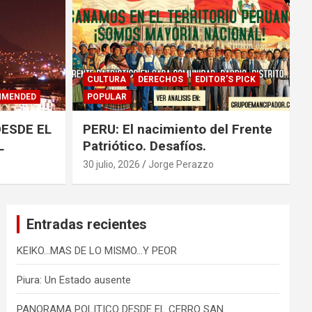
CULTURA
DERECHOS
EDITOR'S PICK
MMENDED
POPULAR
ESDE EL
PERU: El nacimiento del Frente
L
Patriótico. Desafíos.
30 julio, 2026
Jorge Perazzo
Entradas recientes
KEIKO…MAS DE LO MISMO…Y PEOR
Piura: Un Estado ausente
PANORAMA POLITICO DESDE EL CERRO SAN