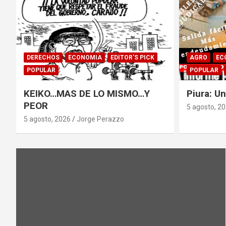
DERECHOS
ECONOMIA
EDITOR'S PICK
AGRO
EC
POPULAR
POPULAR
KEIKO…MAS DE LO MISMO…Y
Piura: U
PEOR
5 agosto, 2
5 agosto, 2026
Jorge Perazzo