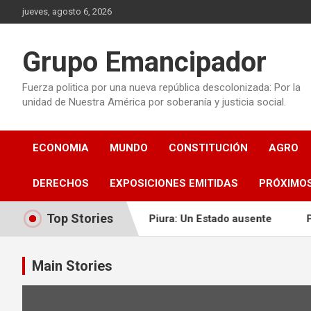
Saltar
jueves, agosto 6, 2026
al
contenido
Grupo Emancipador
Fuerza politica por una nueva república descolonizada: Por la
unidad de Nuestra América por soberanía y justicia social.
ECONOMIA
MUNDO
CONSTITUCIÓN
AGRO
DERECHOS
EXPOSICIONES EMITIDAS
PRÓXIMO
Top Stories
 MISMO…Y PEOR
Piura: Un Estado ausente
PANORA
Main Stories