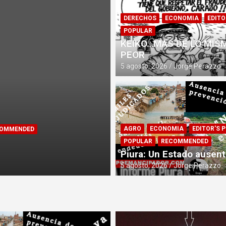
DERECHOS
ECONOMIA
EDITO
POPULAR
KEIKO…MAS DE LO MIS
PEOR
5 agosto, 2026
Jorge Perazzo
AGRO
ECONOMIA
EDITOR'S P
UBLICACIONES RECIENTES
SIN CATEGORÍA
 PARA ELITES
POPULAR
RECOMMENDED
Piura: Un Estado ausen
dor
5 agosto, 2026
Jorge Perazzo