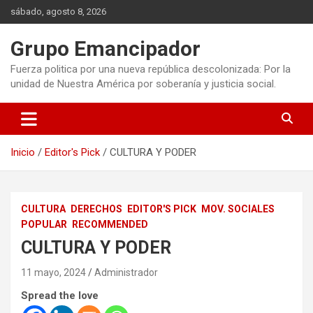
Saltar
sábado, agosto 8, 2026
al
contenido
Grupo Emancipador
Fuerza politica por una nueva república descolonizada: Por la
unidad de Nuestra América por soberanía y justicia social.
Inicio
Editor's Pick
CULTURA Y PODER
CULTURA
DERECHOS
EDITOR'S PICK
MOV. SOCIALES
POPULAR
RECOMMENDED
CULTURA Y PODER
11 mayo, 2024
Administrador
Spread the love