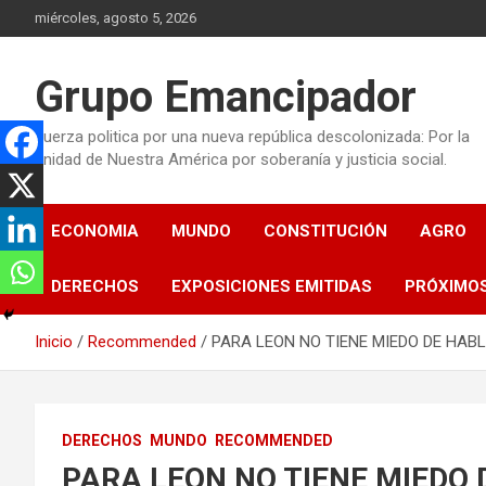
Saltar
miércoles, agosto 5, 2026
al
contenido
Grupo Emancipador
Fuerza politica por una nueva república descolonizada: Por la
unidad de Nuestra América por soberanía y justicia social.
ECONOMIA
MUNDO
CONSTITUCIÓN
AGRO
DERECHOS
EXPOSICIONES EMITIDAS
PRÓXIMO
Inicio
Recommended
PARA LEON NO TIENE MIEDO DE HAB
DERECHOS
MUNDO
RECOMMENDED
PARA LEON NO TIENE MIEDO