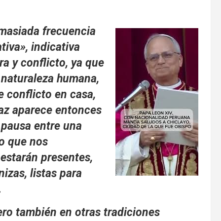
emasiada frecuencia
iva», indicativa
a y conflicto, ya que
a naturaleza humana,
e conflicto en casa,
 paz aparece entonces
 pausa entre una
ho que nos
estarán presentes,
izas, listas para
.
ero también en otras tradiciones