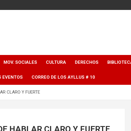
MOV. SOCIALES
CULTURA
DERECHOS
BIBLIOTEC
S EVENTOS
CORREO DE LOS AYLLUS # 10
LAR CLARO Y FUERTE
 DE HABLAR CLARO Y FUERTE