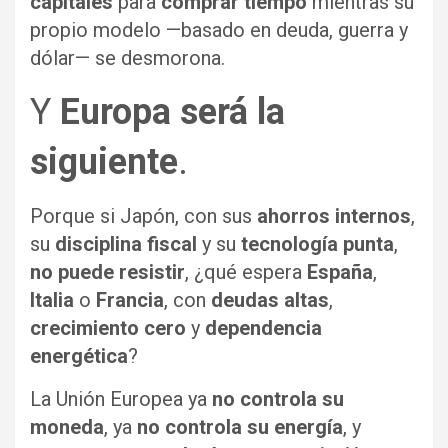
capitales
para
comprar tiempo
mientras su
propio modelo —basado en deuda, guerra y
dólar— se desmorona.
Y
Europa será la
siguiente
.
Porque si Japón, con sus
ahorros internos
,
su
disciplina fiscal
y su
tecnología punta
,
no puede resistir
, ¿qué espera
España
,
Italia
o
Francia
, con
deudas altas
,
crecimiento cero
y
dependencia
energética
?
La Unión Europea ya
no controla su
moneda
, ya
no controla su energía
, y