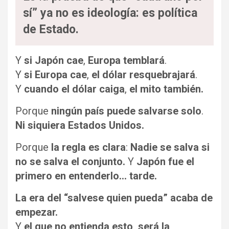
sí” ya no es ideología: es política
de Estado.
Y
si Japón cae
,
Europa temblará
.
Y
si Europa cae
,
el dólar resquebrajará
.
Y
cuando el dólar caiga
,
el mito también.
Porque
ningún país puede salvarse solo
.
Ni siquiera Estados Unidos.
Porque
la regla es clara
:
Nadie se salva si
no se salva el conjunto.
Y
Japón fue el
primero en entenderlo… tarde.
La era del “salvese quien pueda” acaba de
empezar.
Y
el que no entienda esto, será la