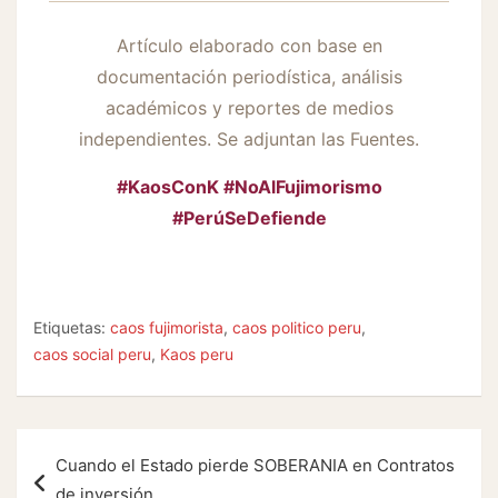
Artículo elaborado con base en
documentación periodística, análisis
académicos y reportes de medios
independientes. Se adjuntan las Fuentes.
#KaosConK #NoAlFujimorismo
#PerúSeDefiende
Etiquetas:
caos fujimorista
,
caos politico peru
,
caos social peru
,
Kaos peru
Navegación
Cuando el Estado pierde SOBERANIA en Contratos
de
de inversión