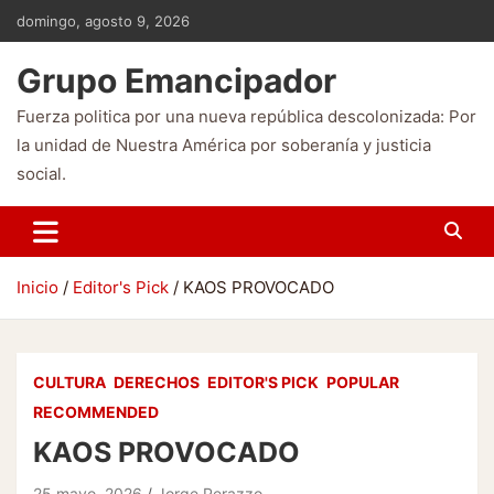
Saltar
domingo, agosto 9, 2026
al
contenido
Grupo Emancipador
Fuerza politica por una nueva república descolonizada: Por
la unidad de Nuestra América por soberanía y justicia
social.
Inicio
Editor's Pick
KAOS PROVOCADO
CULTURA
DERECHOS
EDITOR'S PICK
POPULAR
RECOMMENDED
KAOS PROVOCADO
25 mayo, 2026
Jorge Perazzo