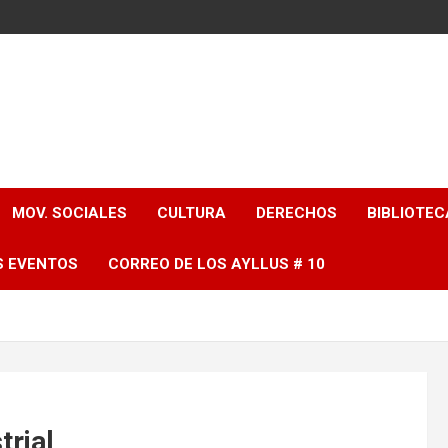
MOV. SOCIALES
CULTURA
DERECHOS
BIBLIOTEC
S EVENTOS
CORREO DE LOS AYLLUS # 10
trial