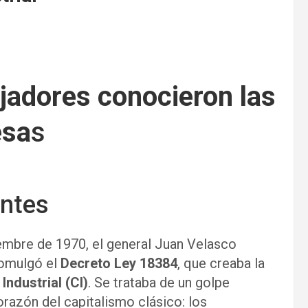
ajadores conocieron las
esa
s
entes
iembre de 1970, el general Juan Velasco
romulgó el
Decreto Ley 18384
, que creaba la
ndustrial (CI)
. Se trataba de un golpe
orazón del capitalismo clásico: los