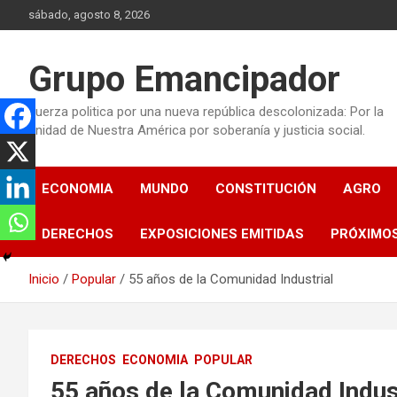
Saltar
sábado, agosto 8, 2026
al
contenido
Grupo Emancipador
Fuerza politica por una nueva república descolonizada: Por la
unidad de Nuestra América por soberanía y justicia social.
ECONOMIA
MUNDO
CONSTITUCIÓN
AGRO
DERECHOS
EXPOSICIONES EMITIDAS
PRÓXIMO
Inicio
Popular
55 años de la Comunidad Industrial
DERECHOS
ECONOMIA
POPULAR
55 años de la Comunidad Indus