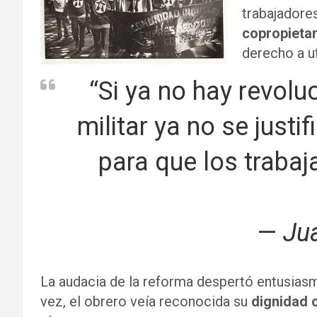
trabajadores
copropieta
derecho a ut
“Si ya no hay revolu
militar ya no se justi
para que los traba
—
Ju
La audacia de la reforma despertó entusiasm
vez, el obrero veía reconocida su
dignidad 