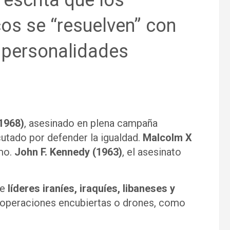
 escrita que los
icos se “resuelven” con
o personalidades
(1968)
, asesinado en plena campaña
cutado por defender la igualdad.
Malcolm X
smo.
John F. Kennedy (1963)
, el asesinato
de
líderes iraníes, iraquíes, libaneses y
r operaciones encubiertas o drones, como