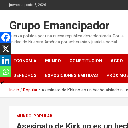
Saltar
jueves, agosto 6, 2026
al
contenido
Grupo Emancipador
Fuerza politica por una nueva república descolonizada: Por la
unidad de Nuestra América por soberanía y justicia social.
ECONOMIA
MUNDO
CONSTITUCIÓN
AGRO
DERECHOS
EXPOSICIONES EMITIDAS
PRÓXIMO
Inicio
Popular
Asesinato de Kirk no es un hecho aislado ni 
MUNDO
POPULAR
Asesinato de Kirk no es un hec