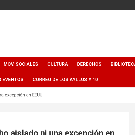
MOV. SOCIALES
CULTURA
DERECHOS
BIBLIOTEC
S EVENTOS
CORREO DE LOS AYLLUS # 10
una excepción en EEUU
ho aislado ni una excepción en