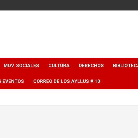
MOV. SOCIALES
CULTURA
DERECHOS
BIBLIOTEC
S EVENTOS
CORREO DE LOS AYLLUS # 10