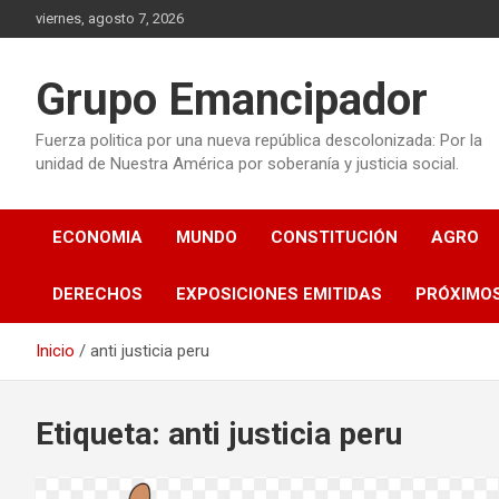
Saltar
viernes, agosto 7, 2026
al
contenido
Grupo Emancipador
Fuerza politica por una nueva república descolonizada: Por la
unidad de Nuestra América por soberanía y justicia social.
ECONOMIA
MUNDO
CONSTITUCIÓN
AGRO
DERECHOS
EXPOSICIONES EMITIDAS
PRÓXIMO
Inicio
anti justicia peru
Etiqueta:
anti justicia peru