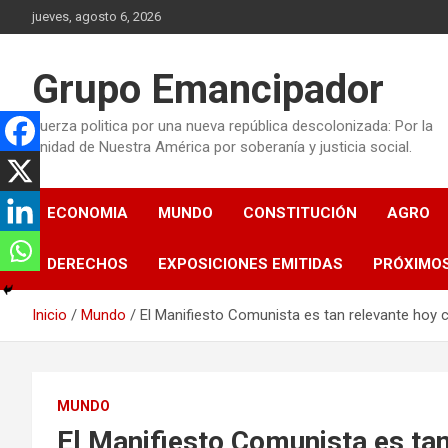
Saltar
jueves, agosto 6, 2026
al
contenido
Grupo Emancipador
Fuerza politica por una nueva república descolonizada: Por la
unidad de Nuestra América por soberanía y justicia social.
ECONOMIA
MUNDO
CONSTITUCIÓN
AGRO
DERECHOS
EXPOSICIONES EMITIDAS
PRÓXIMO
Inicio
Mundo
El Manifiesto Comunista es tan relevante hoy 
MUNDO
El Manifiesto Comunista es tan