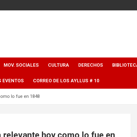
MOV. SOCIALES
CULTURA
DERECHOS
BIBLIOTEC
S EVENTOS
CORREO DE LOS AYLLUS # 10
como lo fue en 1848
 relevante hoy como lo fue en