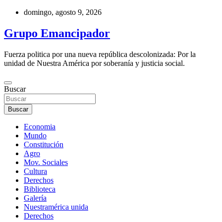
Saltar
domingo, agosto 9, 2026
al
contenido
Grupo Emancipador
Fuerza politica por una nueva república descolonizada: Por la
unidad de Nuestra América por soberanía y justicia social.
Buscar
Buscar
Economia
Mundo
Constitución
Agro
Mov. Sociales
Cultura
Derechos
Biblioteca
Galería
Nuestramérica unida
Derechos