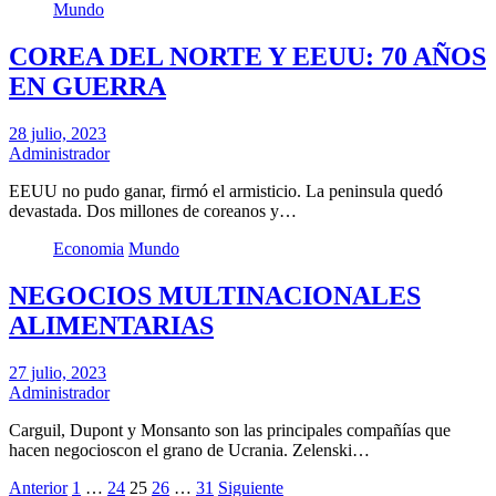
Mundo
COREA DEL NORTE Y EEUU: 70 AÑOS
EN GUERRA
28 julio, 2023
Administrador
EEUU no pudo ganar, firmó el armisticio. La peninsula quedó
devastada. Dos millones de coreanos y…
Economia
Mundo
NEGOCIOS MULTINACIONALES
ALIMENTARIAS
27 julio, 2023
Administrador
Carguil, Dupont y Monsanto son las principales compañías que
hacen negocioscon el grano de Ucrania. Zelenski…
Paginación
Anterior
1
…
24
25
26
…
31
Siguiente